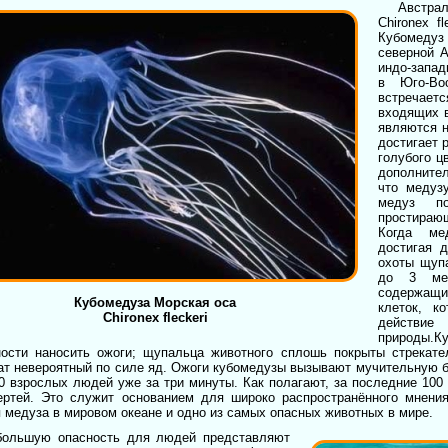
Aвстрал
Chironex f
Кубомедуз
северной А
индо-запад
в Юго-Во
встречае
входящих в
являются н
достигает 
голубого ц
дополните
что медуз
медуз п
простирающ
Когда ме
достигая 
охоты щуп
до 3 мет
содержащи
Кубомедуза Морская оса
клеток, к
Chironex fleckeri
действи
природы.К
ности наносить ожоги; щупальца животного сплошь покрыты стрекате
т невероятный по силе яд. Ожоги кубомедузы вызывают мучительную бо
0 взрослых людей уже за три минуты. Как полагают, за последние 10
ертей. Это служит основанием для широко распространённого мнения
 медуза в мировом океане и одно из самых опасных животных в мире.
большую опасность для людей представляют