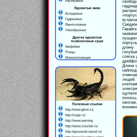
Насекомые
свобо
гидро
Ядовитые змеи
распр
Аспидовые
«порту
Гадюковые
встреч
Средиз
Ямкоголовые
Гавайс
Ужеобразные
названи
Другие ядовитые
пузыря
позвоночные суши
португ
Амфибии
длину
голубы
Птицы
слегка
Млекопитающие
дрейфо
Длина 
наблюд
отмеча
людей.
клетка
электр
щупале
полосы
ожогам
Полезные ссылки
возникн
http://www.gbmt.ru/
http://xage.ru/
http://www.warning
http://www.zooclub.ru/
http://gazeerah.narod.ru/