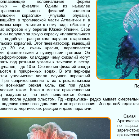
дноплавающие колониальные формы
идных — физалии. Одним из наиболее
остраненных видов физалий является
гальский кораблик» (Physalia physalis),
ающийся в тропической части Атлантики и в
емном море. Близкие к нему виды обитают у
ких островов и у берегов Южной Японии. Свое
е он получил за яркую окраску «плавательного
», подобную расцветкам парусов старинных
альских кораблей. Этот пневматофор, имеющий
 до 30 см, очень красив, переливается
ми, фиолетовыми и пурпурными цветами. Он
 деформирован, благодаря чему физалий могут
вать под разными углами к течению и ветру.
щупалец – до 10 м. Скопления физалий иногда
аются в прибрежных водах. В эти периоды
ется увеличение числа случаев поражений
 При соприкосновении с их стрекательными
ми возникает резкая боль, как при ударе
По
ическим током. Кожа в местах прикосновения
ц вздувается, на ней появляются белые
, как после ударов хлыстом. Яд «кораблика» редко бывает смертельн
, падению кровяного давления и потере сознания. Иногда наблюдаются
овения аллергических реакций и даже параличи.
Самая
Арктическа
не вырас
зарегист
арктическ