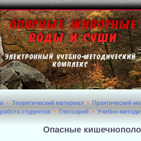
ма
•
Теоретический материал
•
Практический м
работа студентов
•
Глоссарий
•
Учебно-методи
Опасные кишечнопол