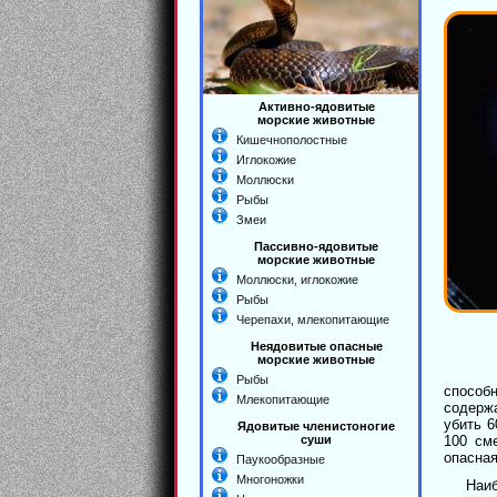
Активно-ядовитые
морские животные
Кишечнополостные
Иглокожие
Моллюски
Рыбы
Змеи
Пассивно-ядовитые
морские животные
Моллюски, иглокожие
Рыбы
Черепахи, млекопитающие
Неядовитые опасные
морские животные
Рыбы
способ
Млекопитающие
содержа
убить 6
Ядовитые членистоногие
суши
100 см
опасная
Паукообразные
Многоножки
Наи