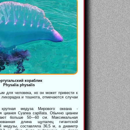
ртугальский кораблик
Physalia physalis
ым для человека, но он может привести к
 лихорадка и тошнота, отмечаются случаи
 крупная медуза Мирового океана -
я цианея Cyanea capillata. Обычно цианеи
тают больше 50—60 см. Максимальная
рированная длина щупалец гигантской
ой медузы, составляла 36,5 м, а диаметр