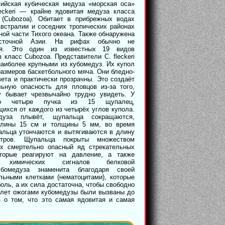
ийская кубическая медуза «морская оса»
leckeri — крайне ядовитая медуза класса
 (Cubozoa). Обитает в прибрежных водах
встралии и соседних тропических районах
ной части Тихого океана. Также обнаружена
сточной Азии. На рифах обычно не
тся. Это один из известных 19 видов
 класс Cubozoa. Представители C. fleckeri
аиболее крупными из кубомедуз. Их купол
размеров баскетбольного мяча. Они бледно-
вета и практически прозрачны. Это создаёт
льную опасность для пловцов из-за того,
у бывает чрезвычайно трудно увидеть. У
о четыре пучка из 15 щупалец,
ихся от каждого из четырёх углов купола.
дуза плывёт, щупальца сокращаются,
длины 15 см и толщины 5 мм, во время
альца утончаются и вытягиваются в длину
ров. Щупальца покрыты множеством
х смертельно опасный яд стрекательных
оторые реагируют на давление, а также
е химических сигналов белковой
убомедуза знаменита благодаря своей
льными клетками (нематоцитами), которые
ль, а их сила достаточна, чтобы свободно
0 лет ожогами кубомедузы были вызваны до
 о том, что это самая ядовитая и самая