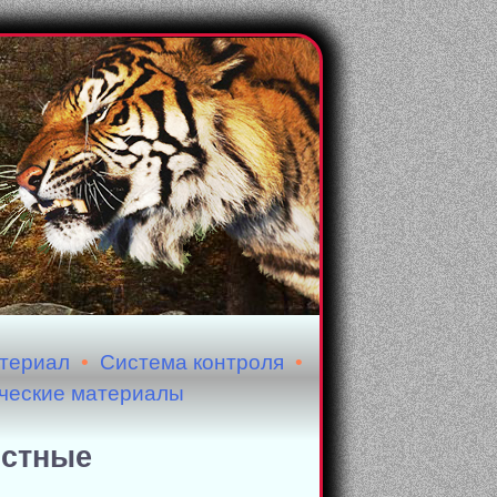
атериал
•
Система контроля
•
ческие материалы
остные