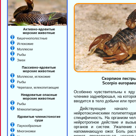
Активно-ядовитые
морские животные
Кишечнополостные
Иглокожие
Моллюски
Рыбы
Змеи
Пассивно-ядовитые
морские животные
Моллюски, иглокожие
Скорпион пестр
Рыбы
Scorpio europae
Черепахи, млекопитающие
Особенно чувствительны к яду
Неядовитые опасные
членике заднебрюшья, на которо
морские животные
вводится в тело добычи или прот
Рыбы
Действующее начало я
Млекопитающие
нейротоксическими полипептид
Ядовитые членистоногие
специфичность. На организм че
суши
нейротропное действие и вызы
Паукообразные
органов и систем. Ужаление 
напоминающую ожог. Боль расп
Многоножки
может продолжаться несколь