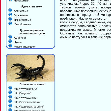
Насекомые
усиливаясь. Через 30—40 мин в
Ядовитые змеи
темной точкой укола посере
наполненные прозрачной серозн
Аспидовые
появиться в период от 5 мин д
Гадюковые
возбужден. Часто отмечаются чу
Ямкоголовые
боль в сердце, сердцебиение, о
Ужеобразные
сменяется сонливостью и апати
подергивание мышц. Многие ре
Другие ядовитые
Сознание, как правило, сохра
позвоночные суши
обычно наступает в течение перв
Амфибии
Птицы
Млекопитающие
Полезные ссылки
http://www.gbmt.ru/
http://xage.ru/
http://www.warning
http://www.zooclub.ru/
http://gazeerah.narod.ru/